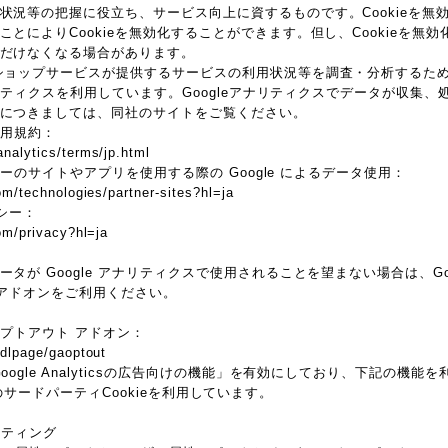
状況等の把握に役立ち、サービス向上に資するものです。Cookieを無
とによりCookieを無効化することができます。但し、Cookieを無
だけなくなる場合があります。
ョップサービスが提供するサービスの利用状況等を調査・分析するため、本サ
アナリティクスを利用しています。Googleアナリティクスでデータが収集、処
につきましては、同社のサイトをご覧ください。
 利用規約：
nalytics/terms/jp.html
トナーのサイトやアプリを使用する際の Google によるデータ使用：
om/technologies/partner-sites?hl=ja
リシー：
com/privacy?hl=ja
が Google アナリティクスで使用されることを望まない場合は、Googl
 アドオンをご利用ください。
 オプトアウト アドオン：
/dlpage/gaoptout
oogle Analyticsの広告向けの機能」を有効にしており、下記の機
ieなどのサードパーティCookieを利用しています。
マーケティング