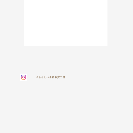
©わらしべ舎西多賀工房