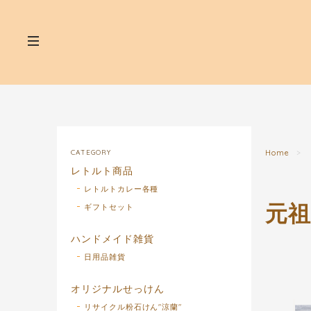
CATEGORY
Home
レトルト商品
レトルトカレー各種
元
ギフトセット
ハンドメイド雑貨
日用品雑貨
オリジナルせっけん
リサイクル粉石けん"涼蘭"