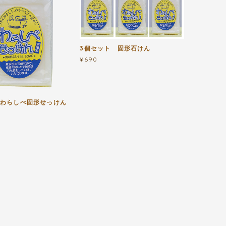
3個セット 固形石けん
¥690
わらしべ固形せっけん